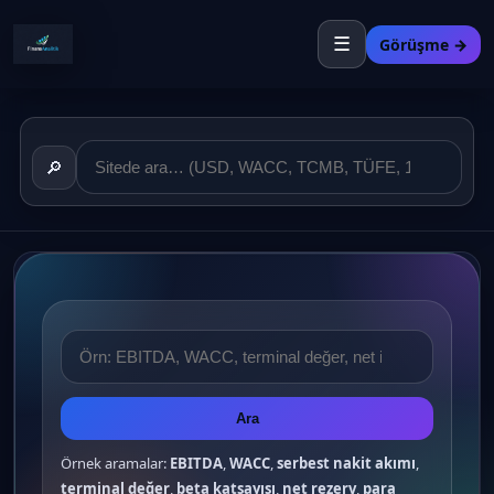
☰
Görüşme →
🔎
Ara
Örnek aramalar:
EBITDA
,
WACC
,
serbest nakit akımı
,
terminal değer
,
beta katsayısı
,
net rezerv
,
para