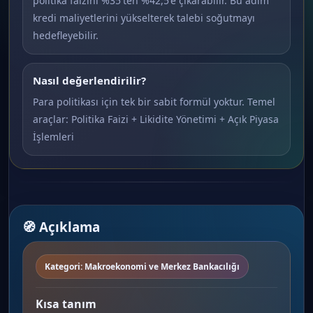
politika faizini %35'ten %42,5'e çıkarabilir. Bu adım
kredi maliyetlerini yükselterek talebi soğutmayı
hedefleyebilir.
Nasıl değerlendirilir?
Para politikası için tek bir sabit formül yoktur. Temel
araçlar: Politika Faizi + Likidite Yönetimi + Açık Piyasa
İşlemleri
🧭 Açıklama
Kategori: Makroekonomi ve Merkez Bankacılığı
Kısa tanım