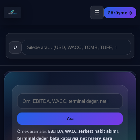
☰
Görüşme →
🔎
Ara
Örnek aramalar:
EBITDA
,
WACC
,
serbest nakit akımı
,
terminal değer
,
beta katsayısı
,
net rezerv
,
para