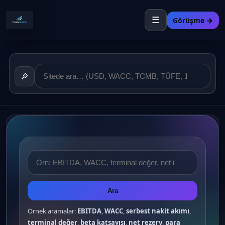
☰
Görüşme →
🔎
Ara
Örnek aramalar:
EBITDA
,
WACC
,
serbest nakit akımı
,
terminal değer
,
beta katsayısı
,
net rezerv
,
para