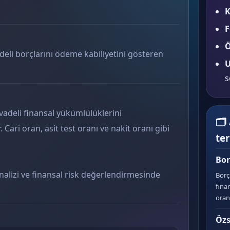
K
F
Ö
adeli borçlarını ödeme kabiliyetini gösteren
U
s
 vadeli finansal yükümlülüklerini
🗂
 Cari oran, asit test oranı ve nakit oranı gibi
te
Bor
 analizi ve finansal risk değerlendirmesinde
Borç
fina
oranı
Özs