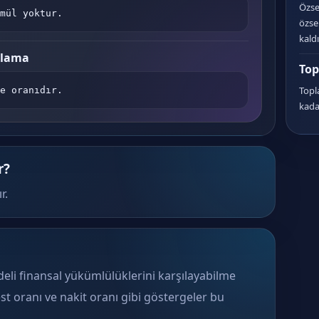
Özse
mül yoktur.
özse
kald
plama
Top
Topl
e oranıdır.
kadar
r?
r.
adeli finansal yükümlülüklerini karşılayabilme
test oranı ve nakit oranı gibi göstergeler bu