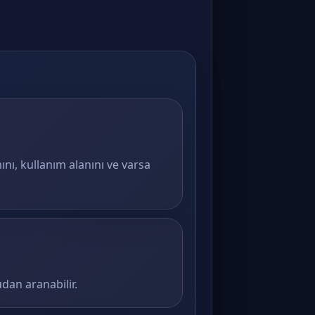
ını, kullanım alanını ve varsa
dan aranabilir.