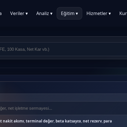
a
Veriler ▾
Analiz ▾
Eğitim ▾
Hizmetler ▾
Kur
t nakit akımı
,
terminal değer
,
beta katsayısı
,
net rezerv
,
para