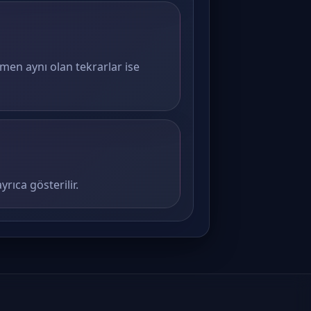
amen aynı olan tekrarlar ise
rıca gösterilir.