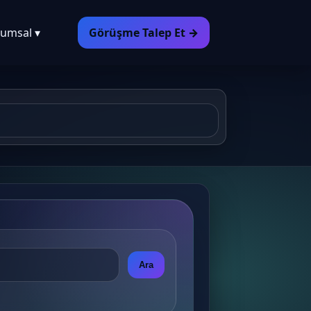
umsal ▾
Görüşme Talep Et →
Ara