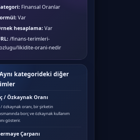
ategori:
Finansal Oranlar
ormül:
Var
rnek hesaplama:
Var
RL:
/finans-terimleri-
ozlugu/likidite-orani-nedir
 Aynı kategorideki diğer
rimler
ç / Özkaynak Oranı
 / özkaynak oranı, bir şirketin
nsmanında borç ve özkaynak kullanım
nı gösterir.
ermaye Çarpanı