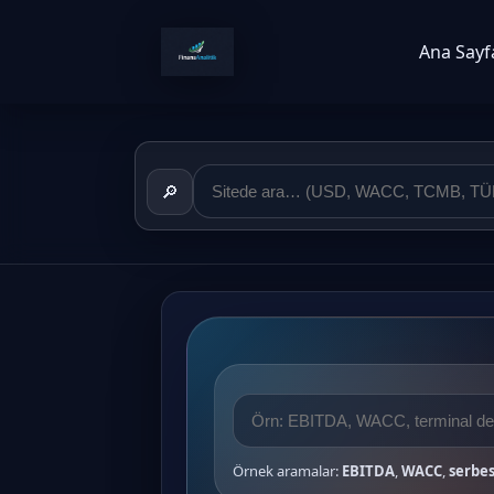
Ana Sayf
🔎
Örnek aramalar:
EBITDA
,
WACC
,
serbes