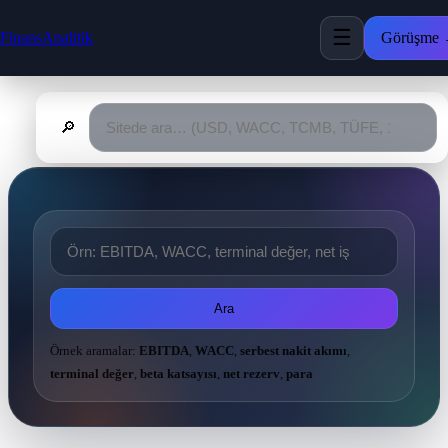
☰
FinansAnalitik
Görüşme
🔎
Ara
Örnek aramalar:
EBITDA
,
WACC
,
serbest nakit akımı
,
terminal değer
,
beta katsayısı
,
net rezerv
,
para