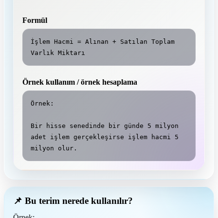
Formül
İşlem Hacmi = Alınan + Satılan Toplam 
Varlık Miktarı
Örnek kullanım / örnek hesaplama
Örnek:

Bir hisse senedinde bir günde 5 milyon 
adet işlem gerçekleşirse işlem hacmi 5 
milyon olur.
📌 Bu terim nerede kullanılır?
Örnek: