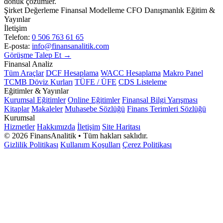
dönük çözümler.
Şirket Değerleme
Finansal Modelleme
CFO Danışmanlık
Eğitim &
Yayınlar
İletişim
Telefon:
0 506 763 61 65
E-posta:
info@finansanalitik.com
Görüşme Talep Et →
Finansal Analiz
Tüm Araçlar
DCF Hesaplama
WACC Hesaplama
Makro Panel
TCMB Döviz Kurları
TÜFE / ÜFE
CDS Listeleme
Eğitimler & Yayınlar
Kurumsal Eğitimler
Online Eğitimler
Finansal Bilgi Yarışması
Kitaplar
Makaleler
Muhasebe Sözlüğü
Finans Terimleri Sözlüğü
Kurumsal
Hizmetler
Hakkımızda
İletişim
Site Haritası
©
2026
FinansAnalitik • Tüm hakları saklıdır.
Gizlilik Politikası
Kullanım Koşulları
Çerez Politikası