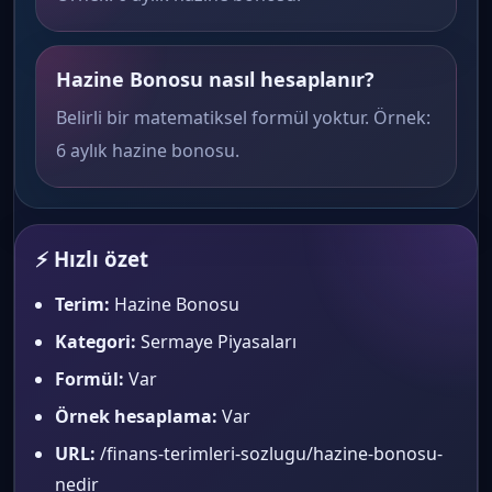
Hazine Bonosu nasıl hesaplanır?
Belirli bir matematiksel formül yoktur. Örnek:
6 aylık hazine bonosu.
⚡ Hızlı özet
Terim:
Hazine Bonosu
Kategori:
Sermaye Piyasaları
Formül:
Var
Örnek hesaplama:
Var
URL:
/finans-terimleri-sozlugu/hazine-bonosu-
nedir