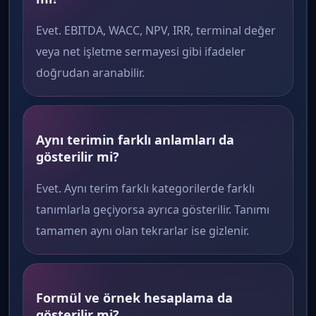
Evet. EBITDA, WACC, NPV, IRR, terminal değer
veya net işletme sermayesi gibi ifadeler
doğrudan aranabilir.
Aynı terimin farklı anlamları da
gösterilir mi?
Evet. Aynı terim farklı kategorilerde farklı
tanımlarla geçiyorsa ayrıca gösterilir. Tanımı
tamamen aynı olan tekrarlar ise gizlenir.
Formül ve örnek hesaplama da
gösterilir mi?