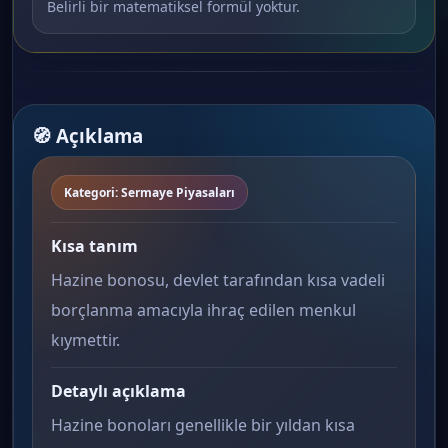
Belirli bir matematiksel formül yoktur.
🧭 Açıklama
Kategori: Sermaye Piyasaları
Kısa tanım
Hazine bonosu, devlet tarafından kısa vadeli
borçlanma amacıyla ihraç edilen menkul
kıymettir.
Detaylı açıklama
Hazine bonoları genellikle bir yıldan kısa