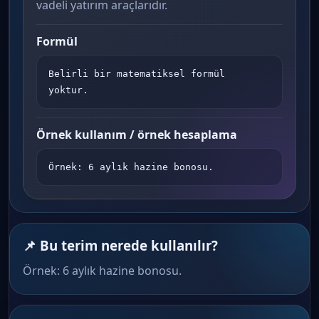
vadeli yatırım araçlarıdır.
Formül
Belirli bir matematiksel formül 
yoktur.
Örnek kullanım / örnek hesaplama
Örnek: 6 aylık hazine bonosu.
📌 Bu terim nerede kullanılır?
Örnek: 6 aylık hazine bonosu.