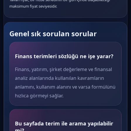
maksimum fiyat seviyesidir.
Genel sık sorulan sorular
Finans terimleri sözlüğü ne işe yarar?
Finans, yatırım, şirket değerleme ve finansal
analiz alanlarında kullanılan kavramların
anlamını, kullanım alanını ve varsa formülünü
hızlıca görmeyi sağlar.
Bu sayfada terim ile arama yapılabilir
mi?