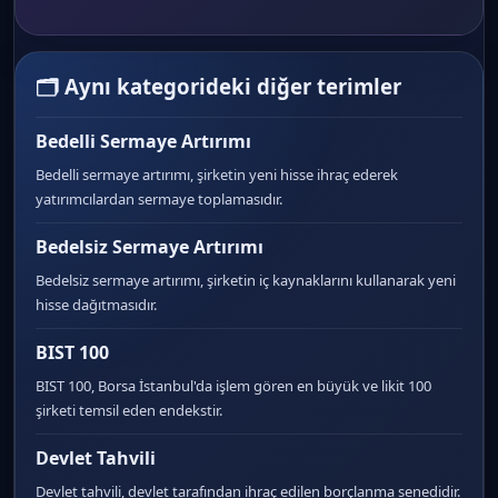
🗂 Aynı kategorideki diğer terimler
Bedelli Sermaye Artırımı
Bedelli sermaye artırımı, şirketin yeni hisse ihraç ederek
yatırımcılardan sermaye toplamasıdır.
Bedelsiz Sermaye Artırımı
Bedelsiz sermaye artırımı, şirketin iç kaynaklarını kullanarak yeni
hisse dağıtmasıdır.
BIST 100
BIST 100, Borsa İstanbul'da işlem gören en büyük ve likit 100
şirketi temsil eden endekstir.
Devlet Tahvili
Devlet tahvili, devlet tarafından ihraç edilen borçlanma senedidir.