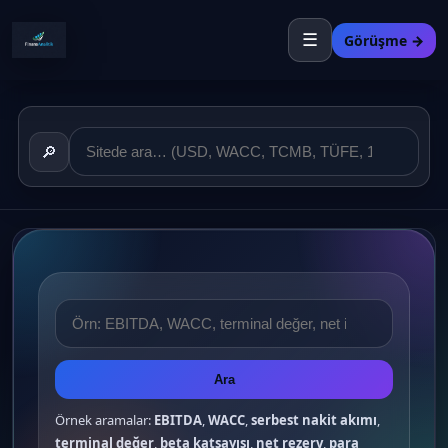
☰
Görüşme →
🔎
Ara
Örnek aramalar:
EBITDA
,
WACC
,
serbest nakit akımı
,
terminal değer
,
beta katsayısı
,
net rezerv
,
para