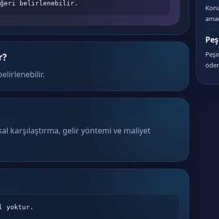
ğeri belirlenebilir.
Konu
amac
Peş
Peşi
r?
öden
lirlenebilir.
al karşılaştırma, gelir yöntemi ve maliyet
l yoktur.