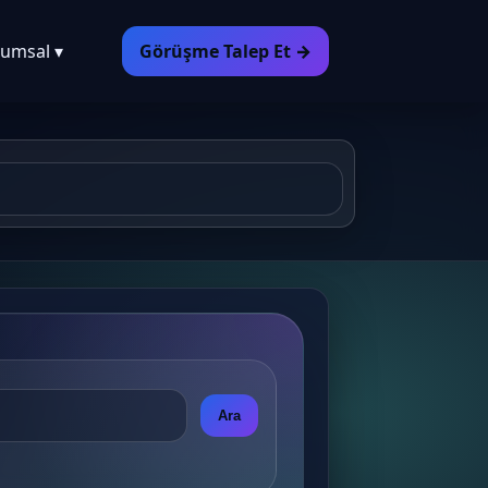
umsal ▾
Görüşme Talep Et →
Ara