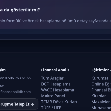
 da gösterilir mi?
terimin formülü ve örnek hesaplama bölümü detay sayfasında ay
işim
Finansal Analiz
Eğitimler 
Tüm Araçlar
Kurumsal 
on:
0 506 763 61 65
DCF Hesaplama
Online Eği
ta:
WACC Hesaplama
Finansal B
finansanalitik.com
Makro Panel
Kitaplar
TCMB Döviz Kurları
Makaleler
rüşme Talep Et →
TÜFE / ÜFE
Muhasebe