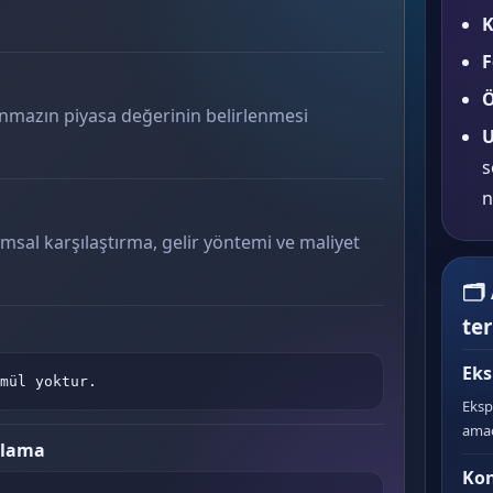
K
F
Ö
nmazın piyasa değerinin belirlenmesi
U
s
n
msal karşılaştırma, gelir yöntemi ve maliyet
🗂
te
Eks
mül yoktur.
Eksp
amac
plama
Kon