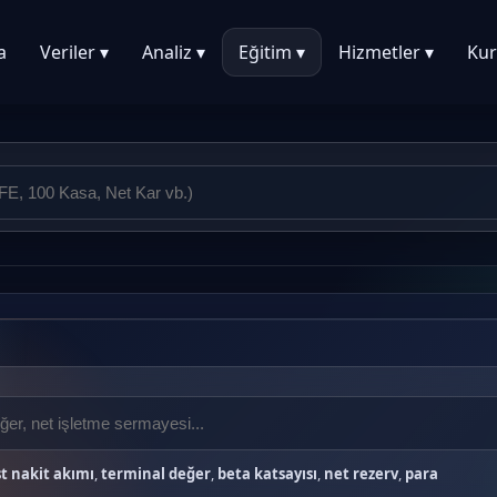
a
Veriler ▾
Analiz ▾
Eğitim ▾
Hizmetler ▾
Kur
t nakit akımı
,
terminal değer
,
beta katsayısı
,
net rezerv
,
para