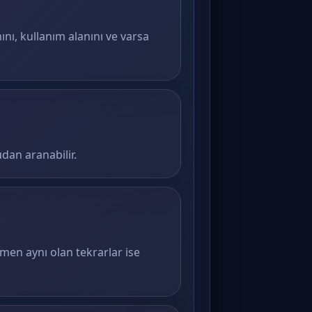
ını, kullanım alanını ve varsa
dan aranabilir.
amen aynı olan tekrarlar ise