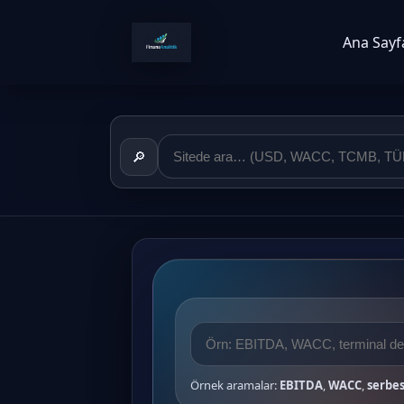
Ana Sayf
🔎
Örnek aramalar:
EBITDA
,
WACC
,
serbes