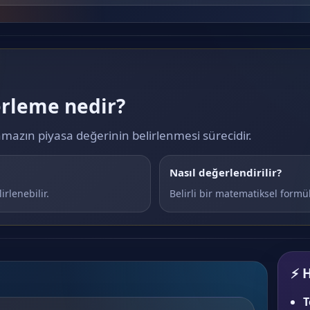
rleme nedir?
azın piyasa değerinin belirlenmesi sürecidir.
Nasıl değerlendirilir?
rlenebilir.
Belirli bir matematiksel formül
⚡ H
T