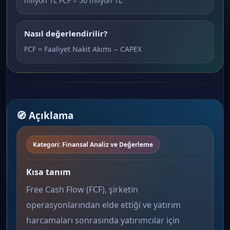
milyon TL FCF = 50 milyon TL
Nasıl değerlendirilir?
FCF = Faaliyet Nakit Akımı − CAPEX
🧭 Açıklama
Kategori: Finansal Analiz ve Değerleme
Kısa tanım
Free Cash Flow (FCF), şirketin
operasyonlarından elde ettiği ve yatırım
harcamaları sonrasında yatırımcılar için