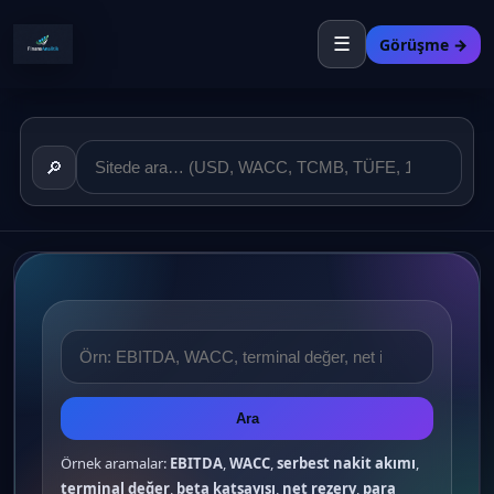
☰
Görüşme →
🔎
Ara
Örnek aramalar:
EBITDA
,
WACC
,
serbest nakit akımı
,
terminal değer
,
beta katsayısı
,
net rezerv
,
para