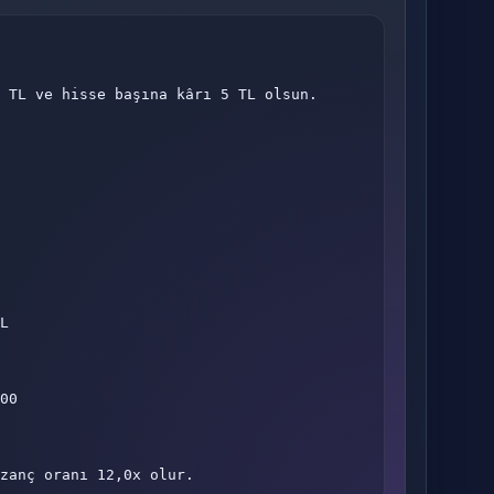
 TL ve hisse başına kârı 5 TL olsun.

L

00

zanç oranı 12,0x olur.