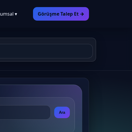
umsal ▾
Görüşme Talep Et →
Ara