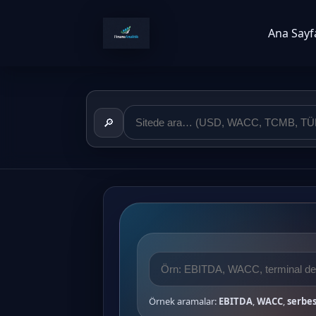
Ana Sayf
🔎
Örnek aramalar:
EBITDA
,
WACC
,
serbes