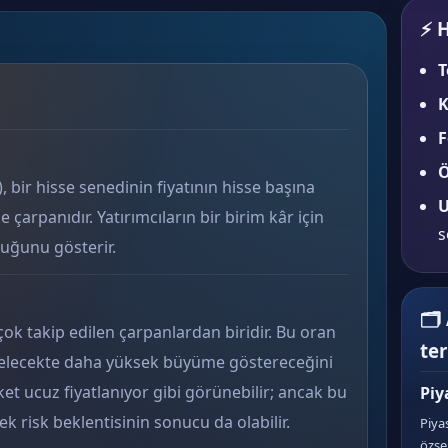
⚡ H
T
K
F
Ö
, bir hisse senedinin fiyatının hisse başına
U
çarpanıdır. Yatırımcıların bir birim kâr için
s
duğunu gösterir.
🗂
ok takip edilen çarpanlardan biridir. Bu oran
te
 gelecekte daha yüksek büyüme göstereceğini
ket ucuz fiyatlanıyor gibi görünebilir; ancak bu
Piy
risk beklentisinin sonucu da olabilir.
Piya
özse