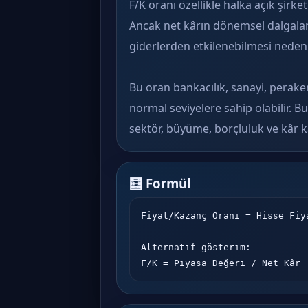
F/K oranı özellikle halka açık şirke
Ancak net kârın dönemsel dalgalanm
giderlerden etkilenebilmesi nedeni
Bu oran bankacılık, sanayi, peraken
normal seviyelere sahip olabilir. 
sektör, büyüme, borçluluk ve kâr ka
🧮 Formül
Fiyat/Kazanç Oranı = Hisse Fiy
Alternatif gösterim:

F/K = Piyasa Değeri / Net Kâr