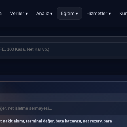
a
Veriler ▾
Analiz ▾
Eğitim ▾
Hizmetler ▾
Kur
t nakit akımı
,
terminal değer
,
beta katsayısı
,
net rezerv
,
para