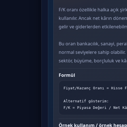
F/K oranı özellikle halka açık ş
kullanılır. Ancak net kârın döne
gelir ve giderlerden etkilenebil
Bu oran bankacılık, sanayi, perak
normal seviyelere sahip olabili
sektör, büyüme, borçluluk ve kâr 
Formül
Fiyat/Kazanç Oranı = Hisse F
Alternatif gösterim:

F/K = Piyasa Değeri / Net Kâ
Örnek kullanım / örnek hesa