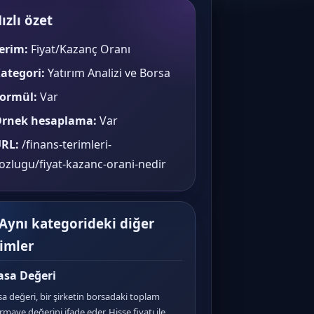
ızlı özet
erim:
Fiyat/Kazanç Oranı
ategori:
Yatırım Analizi ve Borsa
ormül:
Var
rnek hesaplama:
Var
RL:
/finans-terimleri-
ozlugu/fiyat-kazanc-orani-nedir
 Aynı kategorideki diğer
rimler
asa Değeri
sa değeri, bir şirketin borsadaki toplam
rmaye değerini ifade eder. Hisse fiyatı ile