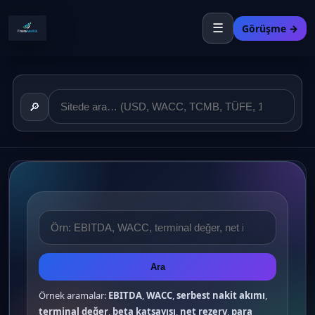
☰
Görüşme →
🔎
Ara
Örnek aramalar:
EBITDA
,
WACC
,
serbest nakit akımı
,
terminal değer
,
beta katsayısı
,
net rezerv
,
para