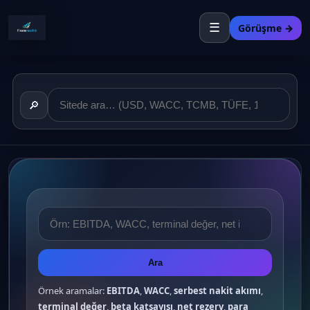
☰
Görüşme →
🔎
Ara
Örnek aramalar:
EBITDA
,
WACC
,
serbest nakit akımı
,
terminal değer
,
beta katsayısı
,
net rezerv
,
para