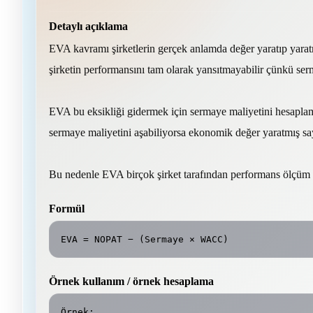
Detaylı açıklama
EVA kavramı şirketlerin gerçek anlamda değer yaratıp yaratm
şirketin performansını tam olarak yansıtmayabilir çünkü serm
EVA bu eksikliği gidermek için sermaye maliyetini hesaplamaya
sermaye maliyetini aşabiliyorsa ekonomik değer yaratmış say
Bu nedenle EVA birçok şirket tarafından performans ölçüm s
Formül
EVA = NOPAT − (Sermaye × WACC)
Örnek kullanım / örnek hesaplama
Örnek:
