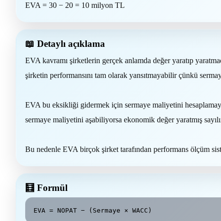
EVA = 30 − 20 = 10 milyon TL
📖 Detaylı açıklama
EVA kavramı şirketlerin gerçek anlamda değer yaratıp yaratmadı
şirketin performansını tam olarak yansıtmayabilir çünkü sermaye
EVA bu eksikliği gidermek için sermaye maliyetini hesaplamaya da
sermaye maliyetini aşabiliyorsa ekonomik değer yaratmış sayılı
Bu nedenle EVA birçok şirket tarafından performans ölçüm sist
🧮 Formül
EVA = NOPAT − (Sermaye × WACC)