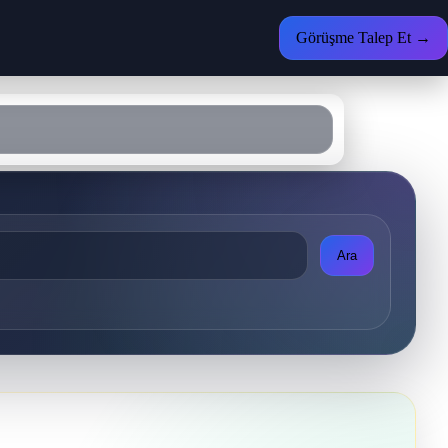
Görüşme Talep Et →
Ara