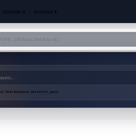
Hizmetler ▾
Kurumsal ▾
ğer
,
beta katsayısı
,
net rezerv
,
para