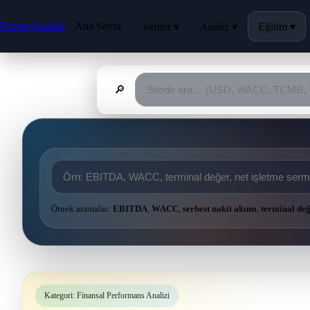
FinansAnalitik
Ana Sayfa
Veriler ▾
Analiz ▾
Eğitim ▾
🔎
Örnek aramalar:
EBITDA
,
WACC
,
serbest nakit akımı
,
terminal de
Kategori: Finansal Performans Analizi