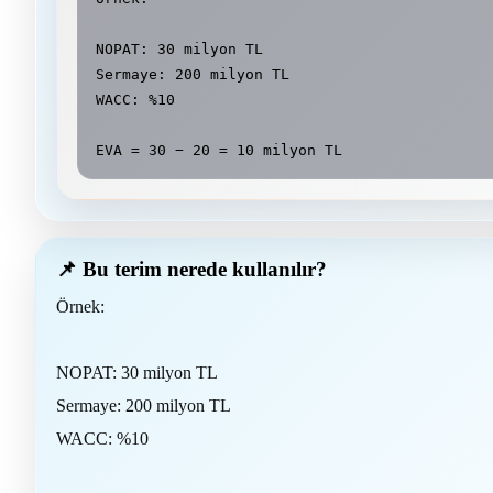
NOPAT: 30 milyon TL

Sermaye: 200 milyon TL

WACC: %10

EVA = 30 − 20 = 10 milyon TL
📌 Bu terim nerede kullanılır?
Örnek:
NOPAT: 30 milyon TL
Sermaye: 200 milyon TL
WACC: %10