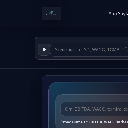
Ana Sayf
🔎
Örnek aramalar:
EBITDA
,
WACC
,
serbes