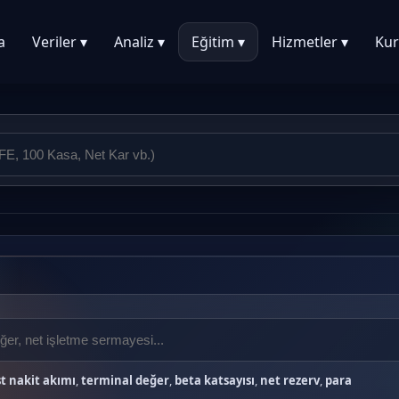
a
Veriler ▾
Analiz ▾
Eğitim ▾
Hizmetler ▾
Kur
t nakit akımı
,
terminal değer
,
beta katsayısı
,
net rezerv
,
para