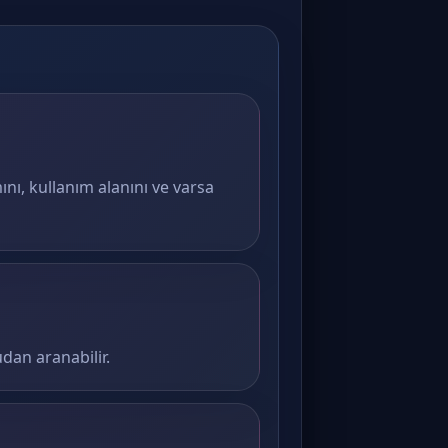
ını, kullanım alanını ve varsa
dan aranabilir.