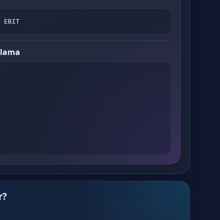
 EBIT
plama
r?