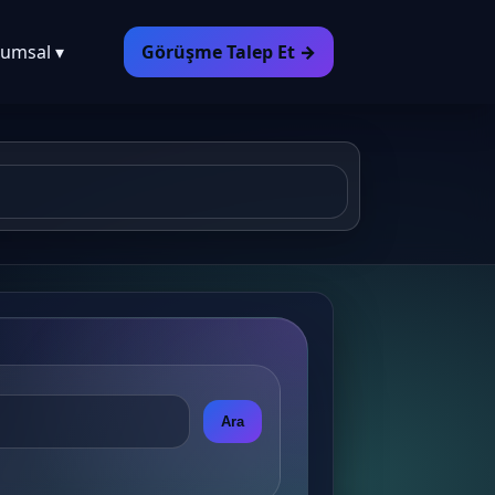
umsal ▾
Görüşme Talep Et →
Ara