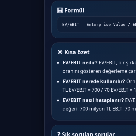
🧮 Formül
EV/EBIT = Enterprise Value / E
🎯 Kısa özet
EV/EBIT nedir?
EV/EBIT, bir şirk
oranını gösteren değerleme çarp
EV/EBIT nerede kullanılır?
Örne
TL EV/EBIT = 700 / 70 EV/EBIT = 
EV/EBIT nasıl hesaplanır?
EV/EB
değeri: 700 milyon TL EBIT: 70 m
❓ Sık sorulan sorular