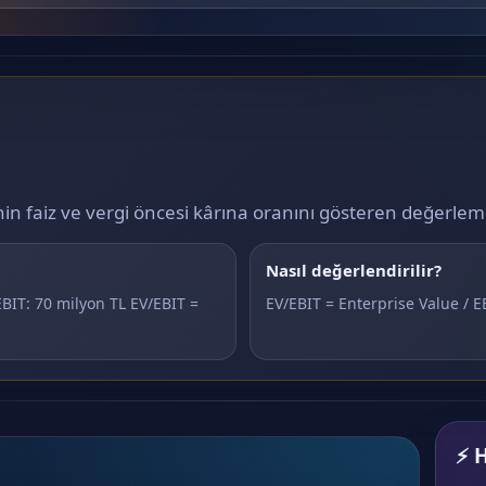
inin faiz ve vergi öncesi kârına oranını gösteren değerlem
Nasıl değerlendirilir?
BIT: 70 milyon TL EV/EBIT =
EV/EBIT = Enterprise Value / E
⚡ H