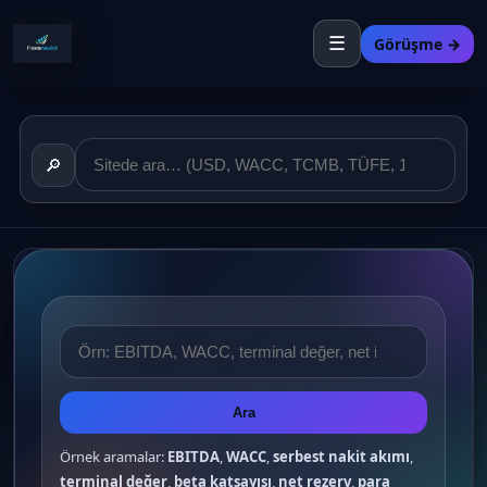
☰
Görüşme →
🔎
Ara
Örnek aramalar:
EBITDA
,
WACC
,
serbest nakit akımı
,
terminal değer
,
beta katsayısı
,
net rezerv
,
para