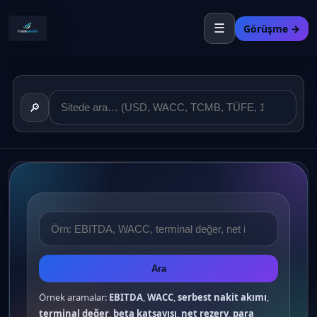
☰
Görüşme →
🔎
Ara
Örnek aramalar:
EBITDA
,
WACC
,
serbest nakit akımı
,
terminal değer
,
beta katsayısı
,
net rezerv
,
para