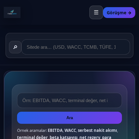
☰
Görüşme →
🔎
Ara
Örnek aramalar:
EBITDA
,
WACC
,
serbest nakit akımı
,
terminal değer
,
beta katsayısı
,
net rezerv
,
para