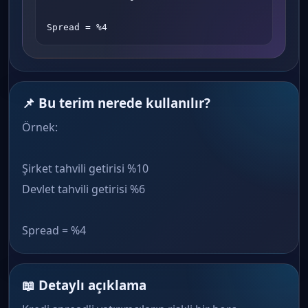
Spread = %4
📌 Bu terim nerede kullanılır?
Örnek:
Şirket tahvili getirisi %10
Devlet tahvili getirisi %6
Spread = %4
📖 Detaylı açıklama