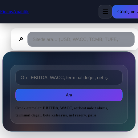
☰
FinansAnalitik
Görüşme
🔎
Ara
Örnek aramalar:
EBITDA
,
WACC
,
serbest nakit akımı
,
terminal değer
,
beta katsayısı
,
net rezerv
,
para