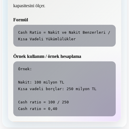
kapasitesini ölçer.
Formül
Cash Ratio = Nakit ve Nakit Benzerleri / 
Kısa Vadeli Yükümlülükler
Örnek kullanım / örnek hesaplama
Örnek:

Nakit: 100 milyon TL

Kısa vadeli borçlar: 250 milyon TL

Cash ratio = 100 / 250

Cash ratio = 0,40