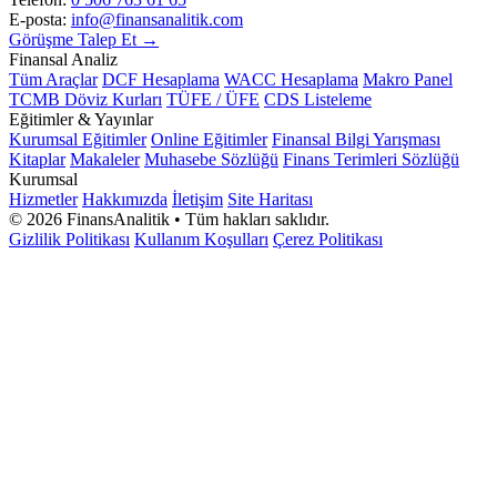
E-posta:
info@finansanalitik.com
Görüşme Talep Et →
Finansal Analiz
Tüm Araçlar
DCF Hesaplama
WACC Hesaplama
Makro Panel
TCMB Döviz Kurları
TÜFE / ÜFE
CDS Listeleme
Eğitimler & Yayınlar
Kurumsal Eğitimler
Online Eğitimler
Finansal Bilgi Yarışması
Kitaplar
Makaleler
Muhasebe Sözlüğü
Finans Terimleri Sözlüğü
Kurumsal
Hizmetler
Hakkımızda
İletişim
Site Haritası
©
2026
FinansAnalitik • Tüm hakları saklıdır.
Gizlilik Politikası
Kullanım Koşulları
Çerez Politikası