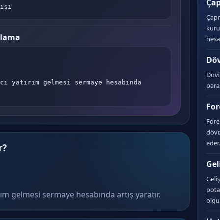
Çap
ışı
Çapr
kuru
plama
hesa
Döv
Dövi
cı yatırım gelmesi sermaye hesabında 
para
For
Fore
dövi
eder.
r?
Gel
Geli
pota
ırım gelmesi sermaye hesabında artış yaratır.
olgu