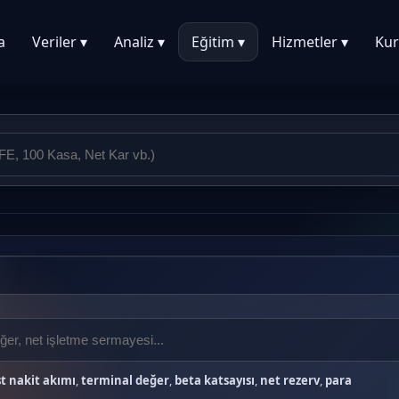
a
Veriler ▾
Analiz ▾
Eğitim ▾
Hizmetler ▾
Kur
t nakit akımı
,
terminal değer
,
beta katsayısı
,
net rezerv
,
para