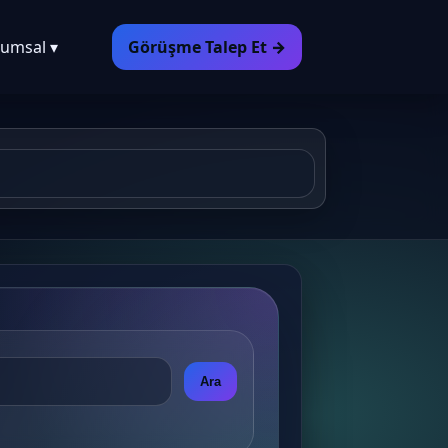
umsal ▾
Görüşme Talep Et →
Ara