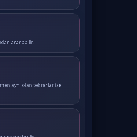
dan aranabilir.
amen aynı olan tekrarlar ise