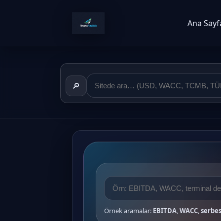
Ana Sayf
🔎
Örnek aramalar:
EBITDA
,
WACC
,
serbes