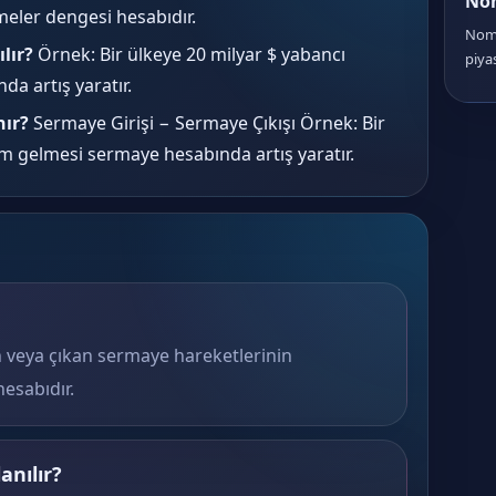
No
meler dengesi hesabıdır.
Nomi
lır?
Örnek: Bir ülkeye 20 milyar $ yabancı
piya
a artış yaratır.
nır?
Sermaye Girişi − Sermaye Çıkışı Örnek: Bir
ım gelmesi sermaye hesabında artış yaratır.
en veya çıkan sermaye hareketlerinin
esabıdır.
anılır?