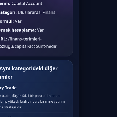
erim:
Capital Account
ategori:
Uluslararası Finans
ormül:
Var
rnek hesaplama:
Var
RL:
/finans-terimleri-
ozlugu/capital-account-nedir
 Aynı kategorideki diğer
rimler
ry Trade
y trade, düşük faizli bir para biriminden
lanıp yüksek faizli bir para birimine yatırım
 stratejisidir.