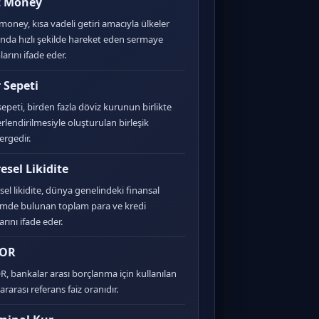
t Money
money, kısa vadeli getiri amacıyla ülkeler
ında hızlı şekilde hareket eden sermaye
arını ifade eder.
 Sepeti
sepeti, birden fazla döviz kurunun birlikte
rlendirilmesiyle oluşturulan birleşik
ergedir.
esel Likidite
sel likidite, dünya genelindeki finansal
emde bulunan toplam para ve kredi
rını ifade eder.
BOR
R, bankalar arası borçlanma için kullanılan
ararası referans faiz oranıdır.