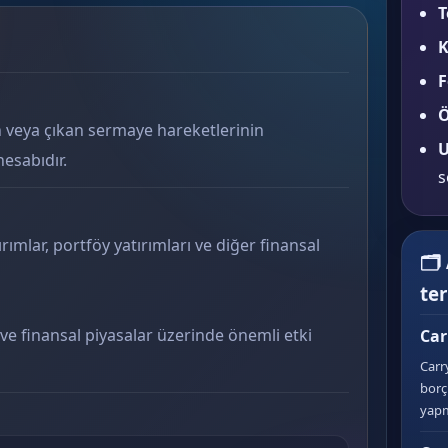
T
K
F
Ö
en veya çıkan sermaye hareketlerinin
U
esabıdır.
s
mlar, portföy yatırımları ve diğer finansal
🗂
te
ve finansal piyasalar üzerinde önemli etki
Car
Carr
borç
yapma