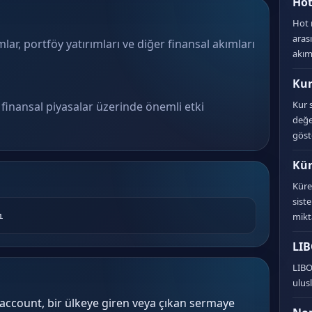
Ho
Hot 
aras
ar, portföy yatırımları ve diğer finansal akımları
akıml
Kur
Kur 
finansal piyasalar üzerinde önemli etki
değe
göst
Kür
Küre
sist
ı
mikta
LI
LIBO
ulusl
 account, bir ülkeye giren veya çıkan sermaye