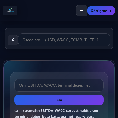
☰
Görüşme →
🔎
Ara
Örnek aramalar:
EBITDA
,
WACC
,
serbest nakit akımı
,
terminal değer
,
beta katsayısı
,
net rezerv
,
para