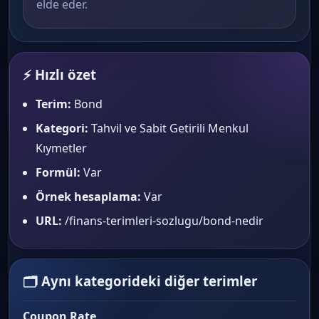
elde eder.
⚡ Hızlı özet
Terim:
Bond
Kategori:
Tahvil ve Sabit Getirili Menkul
Kıymetler
Formül:
Var
Örnek hesaplama:
Var
URL:
/finans-terimleri-sozlugu/bond-nedir
🗂 Aynı kategorideki diğer terimler
Coupon Rate