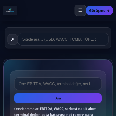
☰
Görüşme →
🔎
Ara
Örnek aramalar:
EBITDA
,
WACC
,
serbest nakit akımı
,
terminal değer
,
beta katsayısı
,
net rezerv
,
para